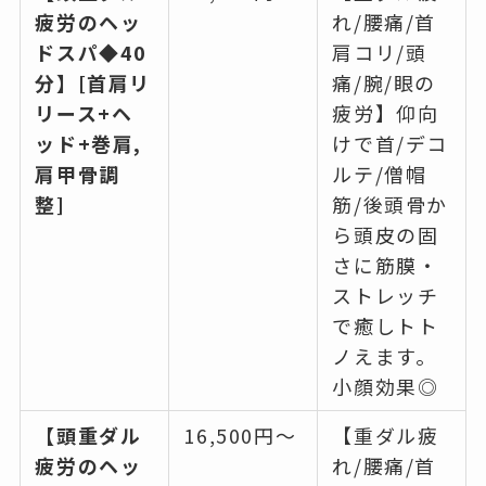
疲労のヘッ
れ/腰痛/首
ドスパ◆40
肩コリ/頭
分】[首肩リ
痛/腕/眼の
リース+ヘ
疲労】仰向
ッド+巻肩,
けで首/デコ
肩甲骨調
ルテ/僧帽
整]
筋/後頭骨か
ら頭皮の固
さに筋膜・
ストレッチ
で癒しトト
ノえます。
小顔効果◎
【頭重ダル
16,500円〜
【重ダル疲
疲労のヘッ
れ/腰痛/首