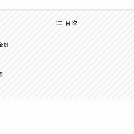
目次
金例
図