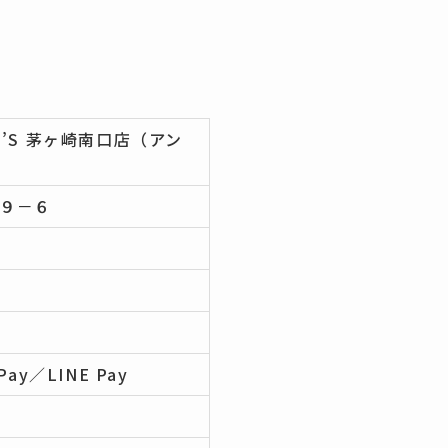
’S 茅ヶ崎南口店（アン
－９－６
Pay／LINE Pay