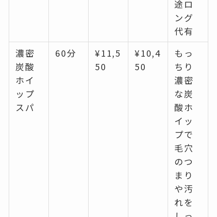
途ロ
ング
代有
濃密
60分
¥11,5
¥10,4
もっ
炭酸
50
50
ちり
ホイ
濃密
ップ
な炭
スパ
酸ホ
イッ
プで
毛穴
のつ
まり
や汚
れを
しっ