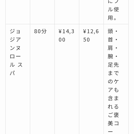
にフ
ル使
用。
ジョ
80分
¥14,3
¥12,6
頭・
ジア
00
50
首・
ンヌ
肩・
ロー
腕・
ル ス
足先
パ
まで
のケ
アも
含ま
れる
ご褒
美コ
ー