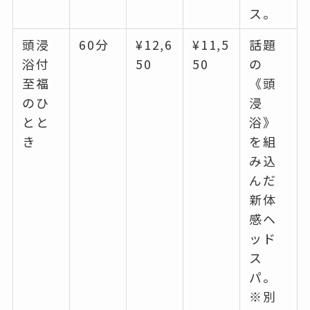
ス。
頭浸
60分
¥12,6
¥11,5
話題
浴付
50
50
の
至福
《頭
のひ
浸
とと
浴》
き
を組
み込
んだ
新体
感ヘ
ッド
ス
パ。
※別