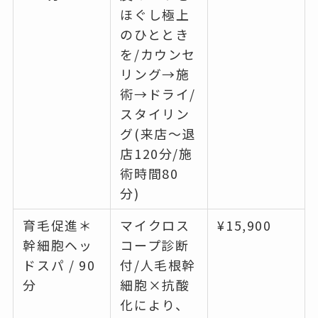
ほぐし極上
のひととき
を/カウンセ
リング→施
術→ドライ/
スタイリン
グ(来店～退
店120分/施
術時間80
分)
育毛促進＊
マイクロス
¥15,900
幹細胞ヘッ
コープ診断
ドスパ / 90
付/人毛根幹
分
細胞×抗酸
化により、