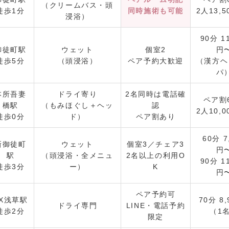
（クリームバス・頭
徒歩1分
同時施術も可能
2人13,
浸浴）
90分 11
御徒町駅
ウェット
個室2
円
徒歩5分
（頭浸浴）
ペア予約大歓迎
（漢方ヘ
パ
本所吾妻
ドライ寄り
2名同時は電話確
ペア割
橋駅
（もみほぐし＋ヘッ
認
2人10,
徒歩0分
ド）
ペア割あり
60分 7
新御徒町
ウェット
個室3／チェア3
円
駅
（頭浸浴・全メニュ
2名以上の利用O
90分 11
徒歩3分
ー）
K
円
ペア予約可
TX浅草駅
70分 8
ドライ専門
LINE・電話予約
徒歩2分
（1
限定