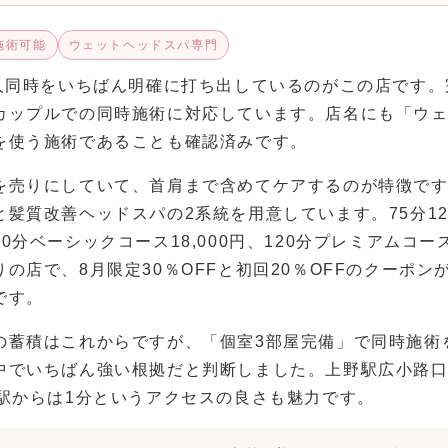
施術可能
ウェットヘッドスパ専門
2人同時をいちばん明確に打ち出しているのがこの店です。
カップルでの同時施術に対応しています。店名にも「ウ
を使う施術であることも確認済みです。
を売りにしていて、首肩まで含めてケアするのが特徴で
髪質改善ヘッドスパの2系統を用意しています。75分12
分ベーシックコース18,000円、120分プレミアムコース24
の店で、8月限定30％OFFと初回20％OFFのクーポ
です。
の蓄積はこれからですが、「個室3部屋完備」で同時施術
中でいちばん強い根拠だと判断しました。上野駅広小路
町駅からは1分というアクセスの良さも魅力です。