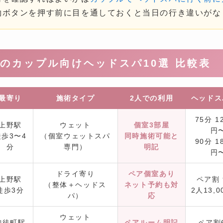
約ボタンを押す前に目を通しておくと当日の行き違いがな
のカップル向けヘッドスパ10選 比較表
最寄り
施術タイプ
2人での利用
ヘッドス
75分 12
上野駅
ウェット
個室3部屋
円
徒歩3〜4
（個室ウェットスパ
同時施術可能と
90分 18
分
専門）
明記
円
ドライ寄り
ペア個室あり
上野駅
ペア割 
（整体＋ヘッドス
ネット予約も対
徒歩3分
2人13,
パ）
応
ウェット
御徒町駅
ペアルーム明記
ペア割