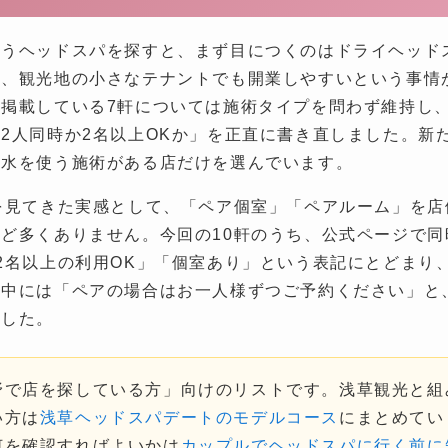
使うヘッドスパを探すと、まず目につくのはドライヘッド
ん、観光地の小さなテナントでも開業しやすいという事情
掲載している7軒については施術タイプを問わず維持し
2人同時か2名以上OKか」を正直に書き直しました。新
ど水を使う施術がある店だけを選んでいます。
を見てきた実感として、「ペア個室」「ペアルーム」を
ど多くありません。今回の10軒のうち、公式ページで
2名以上の利用OK」「個室あり」という表記にとどまり
。中には「ペアの場合はお一人様ずつご予約ください」と
ました。
野で店を探している方」向けのリストです。浅草観光と組
い方は
浅草ヘッドスパデートのモデルコース
にまとめてい
何を確認すればよいかは
カップルでヘッドスパに行く前に