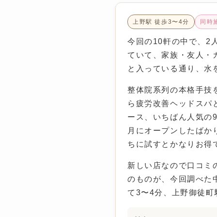
上野駅 徒歩3〜4分
同時
今回の10軒の中で、
ていて、家族・友人・
と入っている通り、水
整体院系列の本格手技
ら疲労改善ヘッドスパと
ース、いちばん人気の90
月にオープンしたばかり
ちに試すとかなりお得
新しい店なので口コミ
のものが、今回調べた
て3〜4分、上野御徒