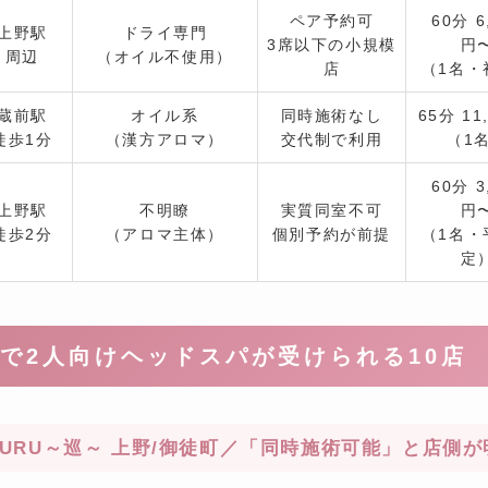
ペア予約可
60分 6
上野駅
ドライ専門
3席以下の小規模
円
周辺
（オイル不使用）
店
（1名・
蔵前駅
オイル系
同時施術なし
65分 11
徒歩1分
（漢方アロマ）
交代制で利用
（1
60分 3
上野駅
不明瞭
実質同室不可
円
徒歩2分
（アロマ主体）
個別予約が前提
（1名・
定
で2人向けヘッドスパが受けられる10店
on MEGURU～巡～ 上野/御徒町／「同時施術可能」と店