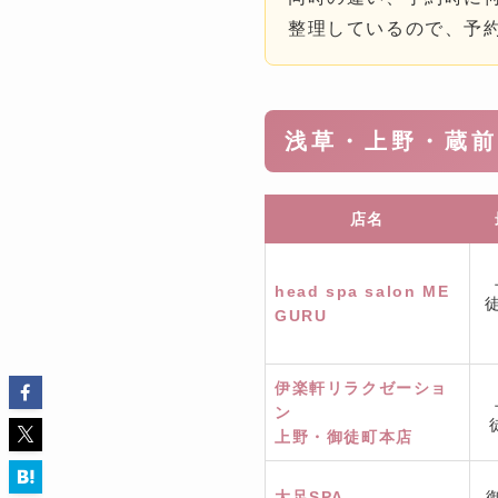
整理しているので、予
浅草・上野・蔵前
店名
head spa salon ME
GURU
伊楽軒リラクゼーショ
ン
上野・御徒町本店
大足SPA