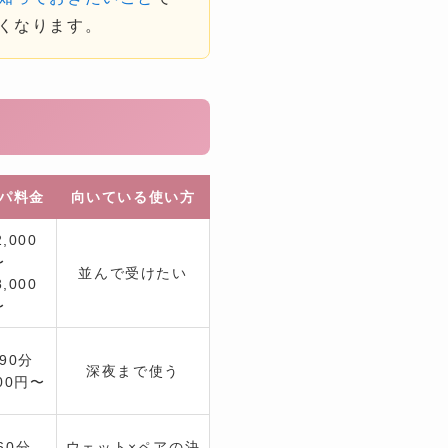
くなります。
パ料金
向いている使い方
,000
〜
並んで受けたい
,000
〜
90分
深夜まで使う
000円〜
60分
ウェット×ペアの決