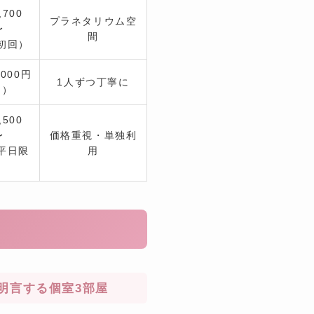
,700
プラネタリウム空
〜
間
初回）
,000円
1人ずつ丁寧に
名）
,500
〜
価格重視・単独利
平日限
用
）
側が明言する個室3部屋