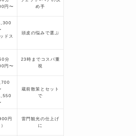
500円〜
め手
,300
〜
頭皮の悩みで選ぶ
ッドス
）
60分
23時までコスパ重
000円〜
視
,700
〜
蔵前散策とセット
,550
で
〜
,900円
雷門観光の仕上げ
名）
に