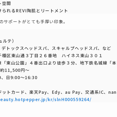
ト空間
られるREVI陶肌とリートメント
へのサポートがとても手厚い印象。
ピュルテ）
、デトックスヘッドスパ、スキャルプヘッドスパ、など
千種区東山通３丁目２６番地 ハイネス東山３０１
線「東山公園」４番出口より徒歩３分、地下鉄名城線「本
11,500円〜
、日9:00～16:30
トカード、楽天Pay、Edy、au Pay、交通系IC、nan
beauty.hotpepper.jp/kr/slnH000559264/