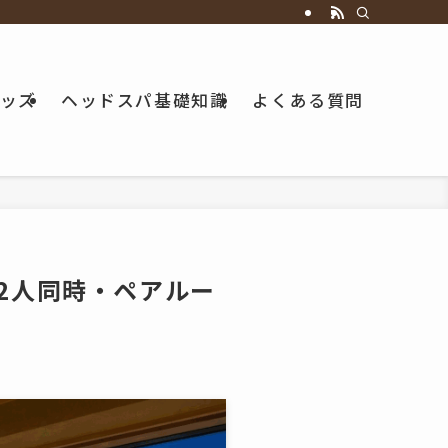
ッズ
ヘッドスパ基礎知識
よくある質問
｜2人同時・ペアルー