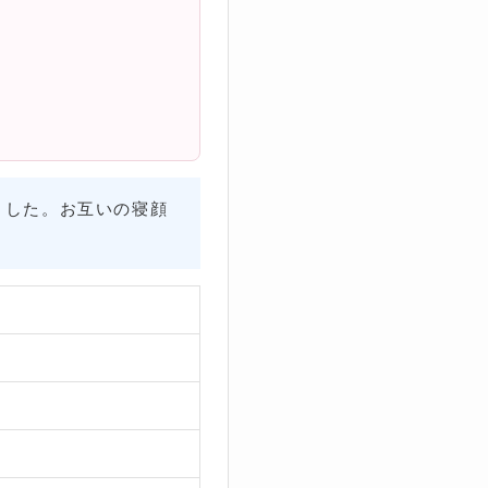
ました。お互いの寝顔