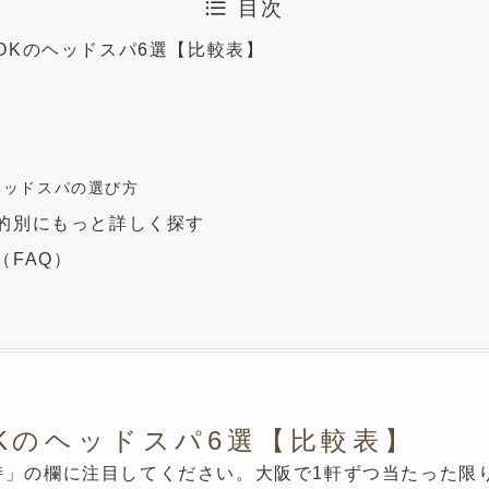
目次
OKのヘッドスパ6選【比較表】
ヘッドスパの選び方
的別にもっと詳しく探す
（FAQ）
Kのヘッドスパ6選【比較表】
時」の欄に注目してください。大阪で1軒ずつ当たった限