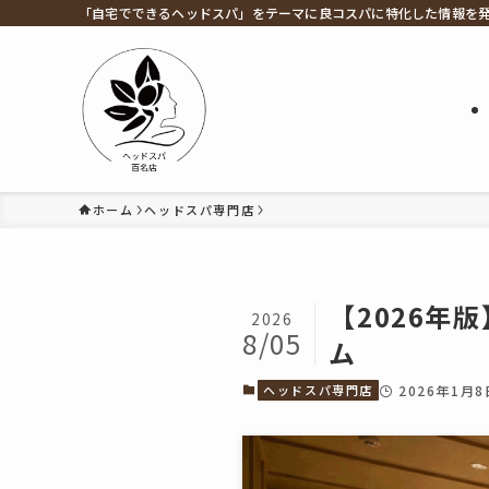
「自宅でできるヘッドスパ」をテーマに良コスパに特化した情報を
ホーム
ヘッドスパ専門店
【2026年
2026
8/05
ム
ヘッドスパ専門店
2026年1月8