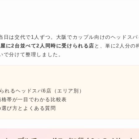
当日は交代で1人ずつ。大阪でカップル向けのヘッドス
屋に2台並べて2人同時に受けられる店
と、単に2人分の
いで分けて整理しました。
られるヘッドスパ6店（エリア別）
価格帯が一目でわかる比較表
の選び方とよくある質問