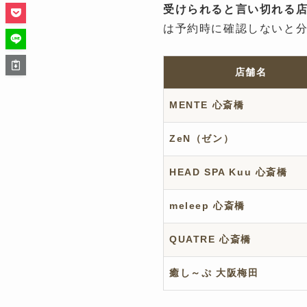
受けられると言い切れる
は予約時に確認しないと
店舗名
MENTE 心斎橋
ZeN（ゼン）
HEAD SPA Kuu 心斎橋
meleep 心斎橋
QUATRE 心斎橋
癒し～ぷ 大阪梅田