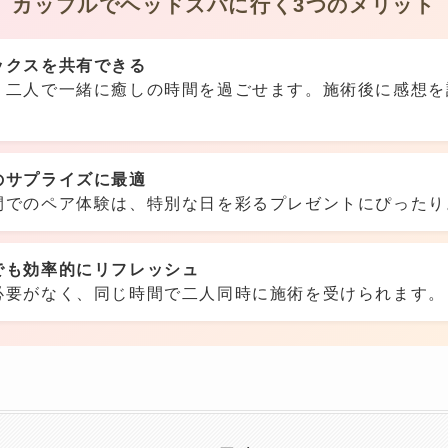
カップルでヘッドスパに行く3つのメリット
ックスを共有できる
、二人で一緒に癒しの時間を過ごせます。施術後に感想を
のサプライズに最適
間でのペア体験は、特別な日を彩るプレゼントにぴったり
でも効率的にリフレッシュ
必要がなく、同じ時間で二人同時に施術を受けられます。