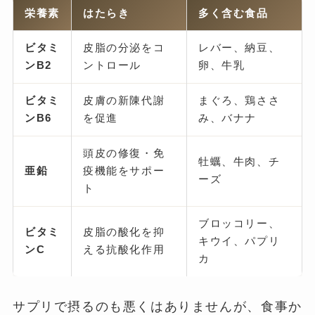
栄養素
はたらき
多く含む食品
ビタミ
皮脂の分泌をコ
レバー、納豆、
ンB2
ントロール
卵、牛乳
ビタミ
皮膚の新陳代謝
まぐろ、鶏ささ
ンB6
を促進
み、バナナ
頭皮の修復・免
牡蠣、牛肉、チ
亜鉛
疫機能をサポー
ーズ
ト
ブロッコリー、
ビタミ
皮脂の酸化を抑
キウイ、パプリ
ンC
える抗酸化作用
カ
サプリで摂るのも悪くはありませんが、食事か