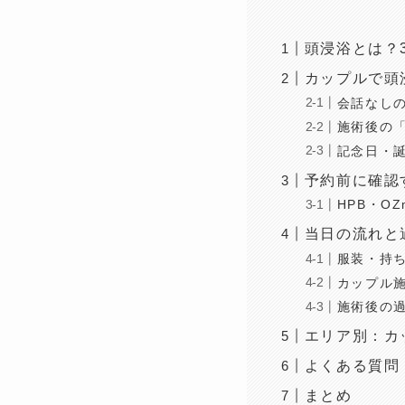
頭浸浴とは？
カップルで頭
会話なし
施術後の
記念日・
予約前に確認
HPB・OZ
当日の流れと
服装・持
カップル施
施術後の
エリア別：カ
よくある質問
まとめ